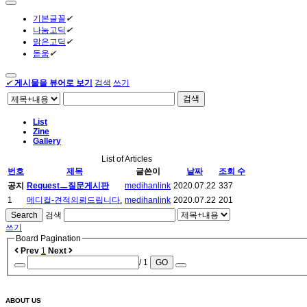
기본글꼴
✔
나눔고딕
✔
맑은고딕
✔
돋움
✔
✔
게시물을 뷰어로 보기
검색
쓰기
검색
List
Zine
Gallery
List of Articles
번호
제목
글쓴이
날짜
조회 수
공지
Requestㅡ질문게시판
medihanlink
2020.07.22
337
1
메디컬-견적의뢰드립니다.
medihanlink
2020.07.22
201
Search
검색
쓰기
Board Pagination
Prev
1
Next
/ 1
GO
ABOUT US