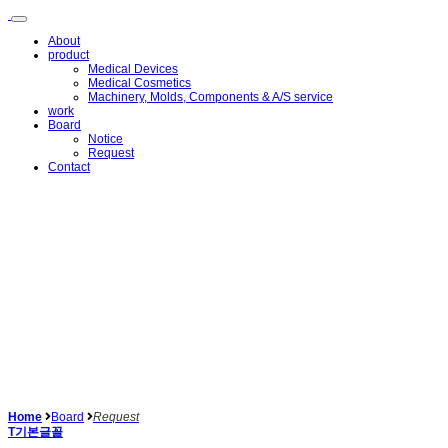
메
뉴
About
건
product
너
Medical Devices
뛰
Medical Cosmetics
Machinery, Molds, Components & A/S service
기
work
Board
Notice
Request
Contact
Home
Board
Request
T
기본글꼴